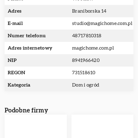
Adres
Braniborska 14
E-mail
studio@magichome.com.pl
Numer telefonu
48717810318
Adres internetowy
magichome.com.pl
NIP
8941966420
REGON
731518610
Kategoria
Dom i ogród
Podobne firmy