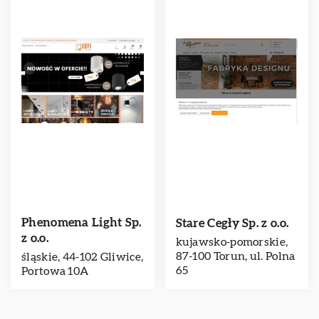
Phenomena Light Sp.
Stare Cegły Sp. z o.o.
z o.o.
kujawsko-pomorskie,
87-100 Torun, ul. Polna
śląskie, 44-102 Gliwice,
65
Portowa 10A