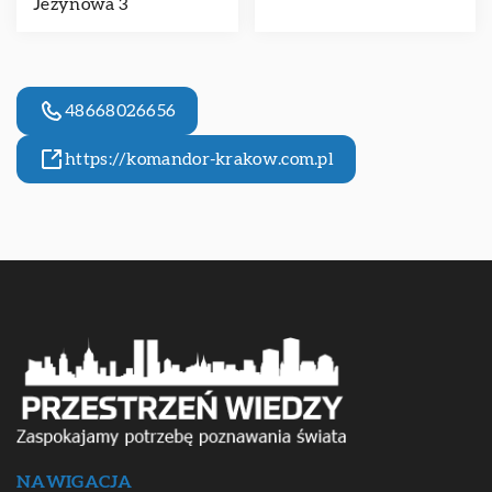
Jeżynowa 3
48668026656
https://komandor-krakow.com.pl
NAWIGACJA