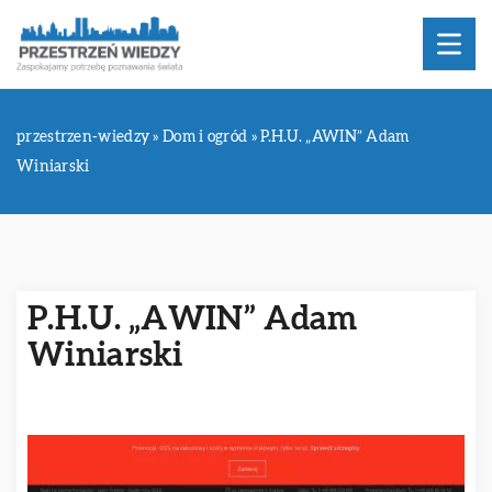
przestrzen-wiedzy
»
Dom i ogród
»
P.H.U. „AWIN” Adam
Winiarski
P.H.U. „AWIN” Adam
Winiarski