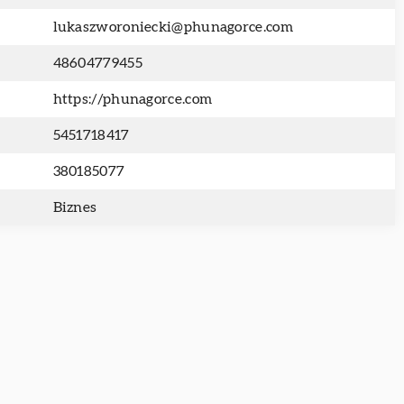
lukaszworoniecki@phunagorce.com
48604779455
https://phunagorce.com
5451718417
380185077
Biznes