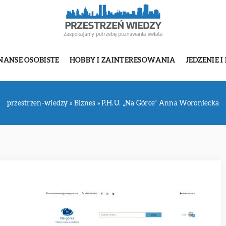
NANSE OSOBISTE
HOBBY I ZAINTERESOWANIA
JEDZENIE I
przestrzen-wiedzy
»
Biznes
»
P.H.U. „Na Górce” Anna Woroniecka