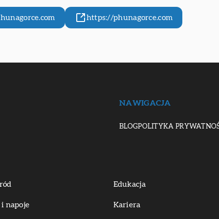
phunagorce.com
https://phunagorce.com
NAWIGACJA
BLOG
POLITYKA PRYWATNOŚ
ród
Edukacja
 i napoje
Kariera