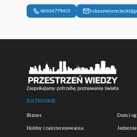
48604779455
lukaszworoniecki@
KATEGORIE
Biznes
Dom i og
Hobby i zainteresowania
Jedzenie