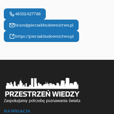
48502427788
biuro@pierzakbudownictwo.pl
https://pierzakbudownictwo.pl
NAWIGACJA