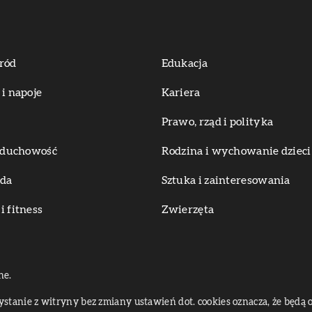
ród
Edukacja
 i napoje
Kariera
Prawo, rząd i polityka
i duchowość
Rodzina i wychowanie dzieci
oda
Sztuka i zainteresowania
i fitness
Zwierzęta
ne.
zystanie z witryny bez zmiany ustawień dot. cookies oznacza, że bę