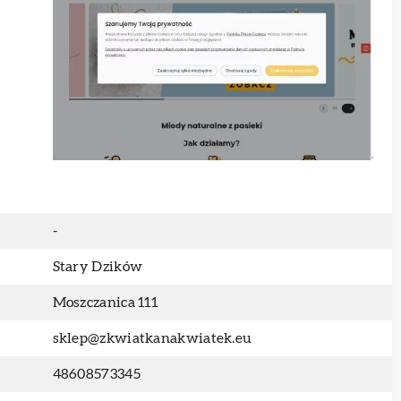
-
Stary Dzików
Moszczanica 111
sklep@zkwiatkanakwiatek.eu
48608573345