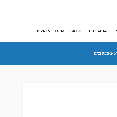
BIZNES
DOM I OGRÓD
EDUKACJA
FI
przestrzen-w