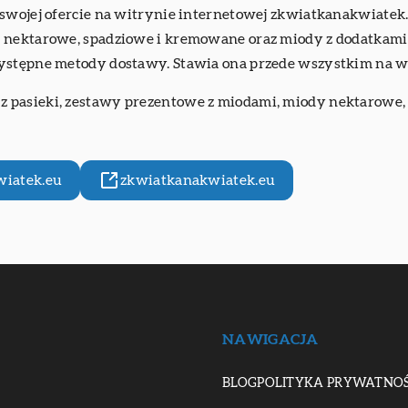
 swojej ofercie na witrynie internetowej zkwiatkanakwiatek
 nektarowe, spadziowe i kremowane oraz miody z dodatkami.
zystępne metody dostawy. Stawia ona przede wszystkim na 
z pasieki
, zestawy prezentowe z miodami, miody nektarowe,
iatek.eu
zkwiatkanakwiatek.eu
NAWIGACJA
BLOG
POLITYKA PRYWATNOŚ