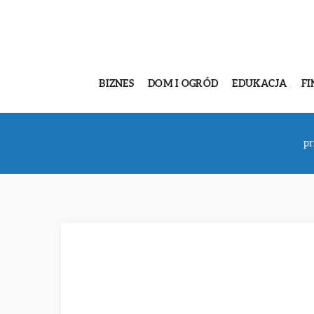
BIZNES
DOM I OGRÓD
EDUKACJA
FI
pr