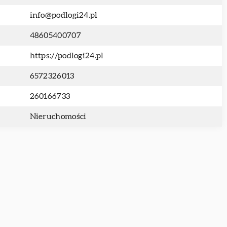
info@podlogi24.pl
48605400707
https://podlogi24.pl
6572326013
260166733
Nieruchomości