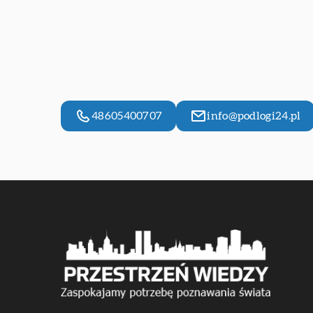
48605400707
info@podlogi24.pl