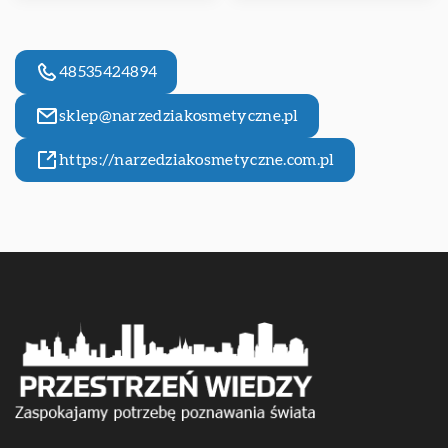
48535424894
sklep@narzedziakosmetyczne.pl
https://narzedziakosmetyczne.com.pl