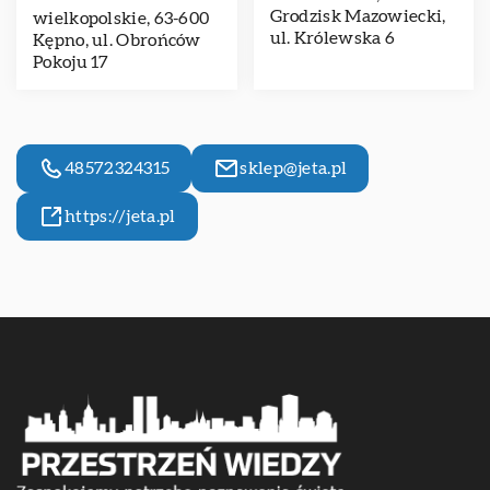
Grodzisk Mazowiecki,
wielkopolskie, 63-600
ul. Królewska 6
Kępno, ul. Obrońców
Pokoju 17
48572324315
sklep@jeta.pl
https://jeta.pl