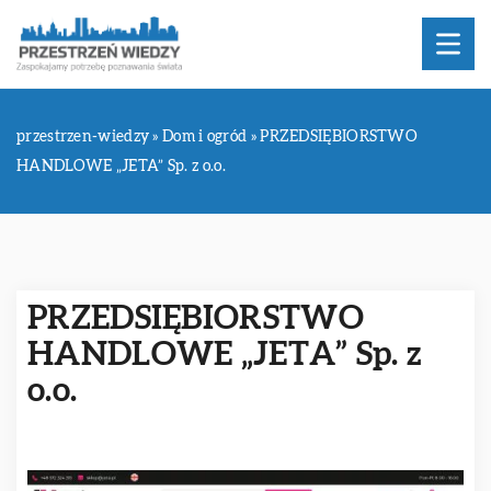
przestrzen-wiedzy
»
Dom i ogród
»
PRZEDSIĘBIORSTWO
HANDLOWE „JETA” Sp. z o.o.
PRZEDSIĘBIORSTWO
HANDLOWE „JETA” Sp. z
o.o.