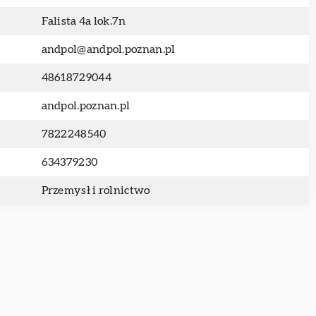
Falista 4a lok.7n
andpol@andpol.poznan.pl
48618729044
andpol.poznan.pl
7822248540
634379230
Przemysł i rolnictwo