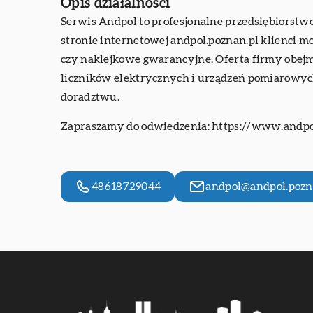
Opis działalności
Serwis Andpol to profesjonalne przedsiębiorstwo
stronie internetowej andpol.poznan.pl klienci 
czy naklejkowe gwarancyjne. Oferta firmy obejm
liczników elektrycznych i urządzeń pomiarowych.
doradztwu.
Zapraszamy do odwiedzenia:
https://www.andpo
48618729044
andpol@andpol.pozn