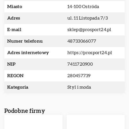
Miasto
14-100 Ostróda
Adres
ul. 11 Listopada 7/3
E-mail
sklep@prosport24.pl
Numer telefonu
48733066077
Adres internetowy
https://prosport24.pl
NIP
7411720900
REGON
280457739
Kategoria
Styl i moda
Podobne firmy