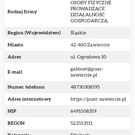
OSOBY FIZYCZNE
PROWADZĄCE
Rodzaj firmy
DZIAŁALNOŚĆ
GOSPODARCZĄ
Region (Województwo)
Śląskie
Miasto
42-400 Zawiercie
Adres
ul. Ogrodowa 10
gabinet@puer-
E-mail
zawiercie.pl
Numer telefonu
48730308595
Adres internetowy
https://puer-zawiercie.pl
NIP
6491508359
REGON
522513511