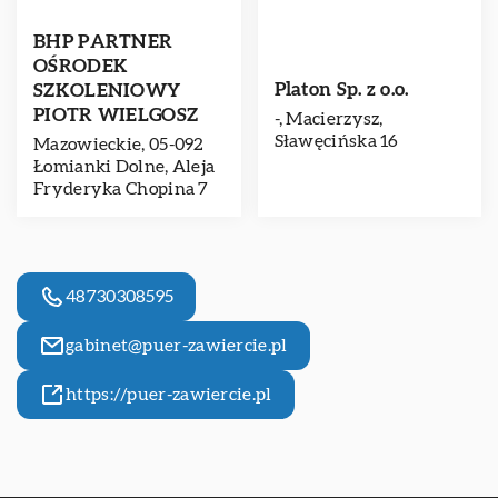
BHP PARTNER
OŚRODEK
Platon Sp. z o.o.
SZKOLENIOWY
PIOTR WIELGOSZ
-, Macierzysz,
Sławęcińska 16
Mazowieckie, 05-092
Łomianki Dolne, Aleja
Fryderyka Chopina 7
48730308595
gabinet@puer-zawiercie.pl
https://puer-zawiercie.pl