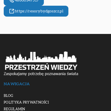
48600347517
https://resorybydgoszcz.pl
NAWIGACJA
BLOG
POLITYKA PRYWATNOŚCI
REGULAMIN