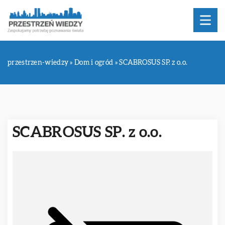
przestrzen-wiedzy
»
Dom i ogród
»
SCABROSUS SP. z o.o.
SCABROSUS SP. z o.o.