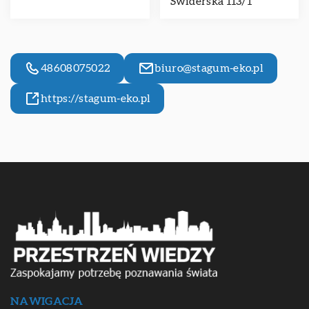
Świderska 113/1
48608075022
biuro@stagum-eko.pl
https://stagum-eko.pl
NAWIGACJA