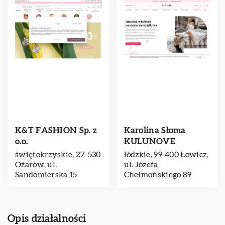
K&T FASHION Sp. z
Karolina Słoma
o.o.
KULUNOVE
świętokrzyskie, 27-530
łódzkie, 99-400 Łowicz,
Ożarów, ul.
ul. Józefa
Sandomierska 15
Chełmońskiego 89
Opis działalności