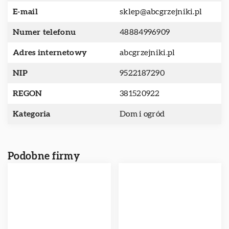
E-mail
sklep@abcgrzejniki.pl
Numer telefonu
48884996909
Adres internetowy
abcgrzejniki.pl
NIP
9522187290
REGON
381520922
Kategoria
Dom i ogród
Podobne firmy