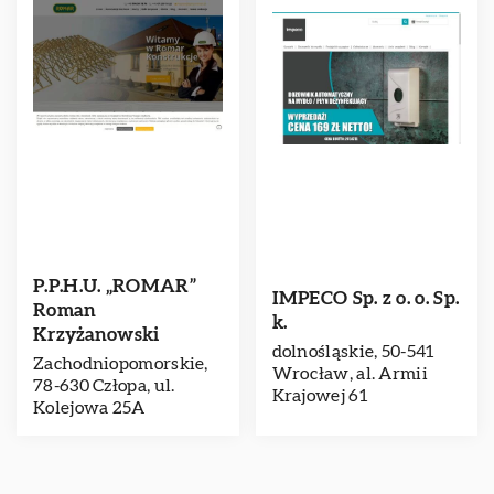
P.P.H.U. „ROMAR”
IMPECO Sp. z o. o. Sp.
Roman
k.
Krzyżanowski
dolnośląskie, 50-541
Zachodniopomorskie,
Wrocław, al. Armii
78-630 Człopa, ul.
Krajowej 61
Kolejowa 25A