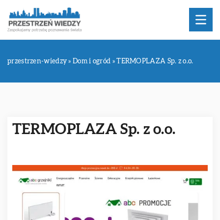
przestrzen-wiedzy
»
Dom i ogród
»
TERMOPLAZA Sp. z o.o.
TERMOPLAZA Sp. z o.o.