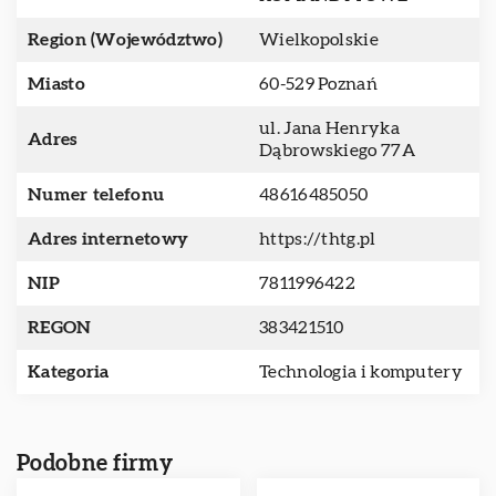
Region (Województwo)
Wielkopolskie
Miasto
60-529 Poznań
ul. Jana Henryka
Adres
Dąbrowskiego 77A
Numer telefonu
48616485050
Adres internetowy
https://thtg.pl
NIP
7811996422
REGON
383421510
Kategoria
Technologia i komputery
Podobne firmy