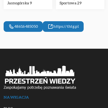
Jasnogórska 9
Sportowa 29
48616485050
https://thtg.pl
NAWIGACJA