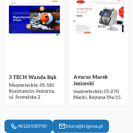
Avarus Marek
3 TECH Wanda Bąk
Jeziorski
Mazowieckie, 05-510
Konstancin-Jeziorna,
mazowieckie, 05-270
ul. Suwalska 2
Marki, Rejtana 19a/15
48126530700
biuro@trigona.pl