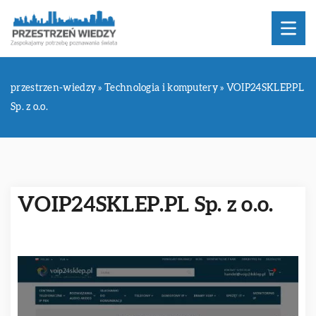
przestrzen-wiedzy
»
Technologia i komputery
»
VOIP24SKLEP.PL
Sp. z o.o.
VOIP24SKLEP.PL Sp. z o.o.