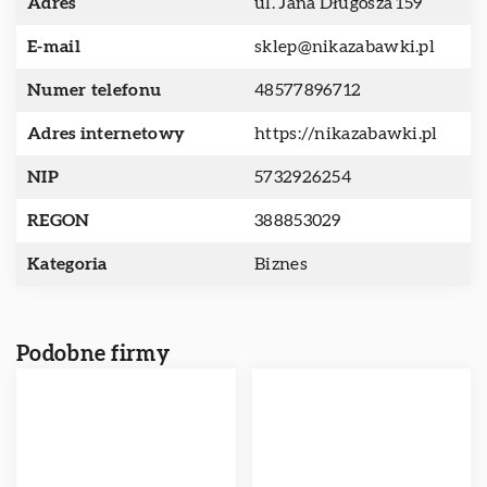
Adres
ul. Jana Długosza 159
E-mail
sklep@nikazabawki.pl
Numer telefonu
48577896712
Adres internetowy
https://nikazabawki.pl
NIP
5732926254
REGON
388853029
Kategoria
Biznes
Podobne firmy