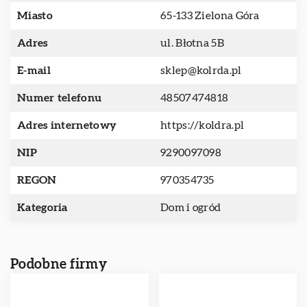
Miasto
65-133 Zielona Góra
Adres
ul. Błotna 5B
E-mail
sklep@kolrda.pl
Numer telefonu
48507474818
Adres internetowy
https://koldra.pl
NIP
9290097098
REGON
970354735
Kategoria
Dom i ogród
Podobne firmy