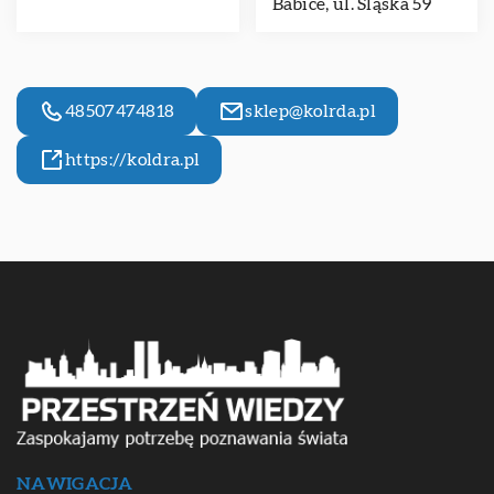
Babice, ul. Śląska 59
48507474818
sklep@kolrda.pl
https://koldra.pl
NAWIGACJA