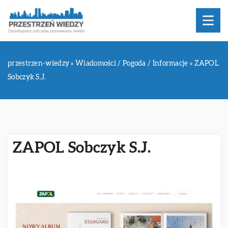
przestrzen-wiedzy
»
Wiadomości / Pogoda / Informacje
»
ZAPOL
Sobczyk S.J.
ZAPOL Sobczyk S.J.