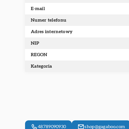
E-mail
Numer telefonu
Adres internetowy
NIP
REGON
Kategoria
48789090930
shop@gagaboo.com