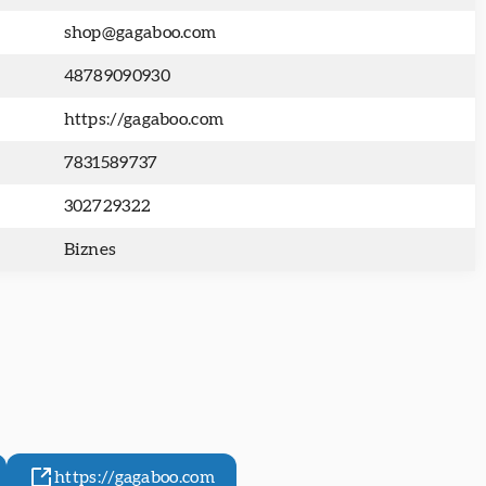
shop@gagaboo.com
48789090930
https://gagaboo.com
7831589737
302729322
Biznes
https://gagaboo.com