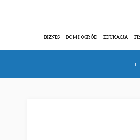
BIZNES
DOM I OGRÓD
EDUKACJA
FI
pr