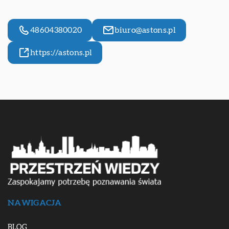
48604380020
biuro@astons.pl
https://astons.pl
NAWIGACJA
BLOG