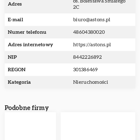
os. Bolesława Śmiałego
Adres
2C
E-mail
biuro@astons.pl
Numer telefonu
48604380020
Adres internetowy
https://astons.pl
NIP
8442226892
REGON
301386469
Kategoria
Nieruchomości
Podobne firmy