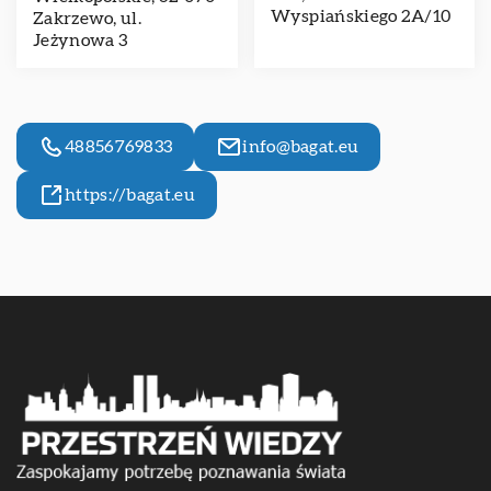
Wyspiańskiego 2A/10
Zakrzewo, ul.
Jeżynowa 3
48856769833
info@bagat.eu
https://bagat.eu