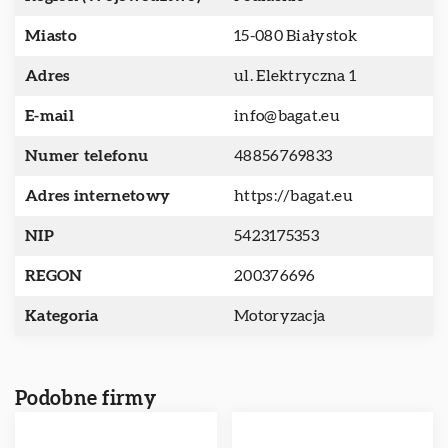
Miasto
15-080 Białystok
Adres
ul. Elektryczna 1
E-mail
info@bagat.eu
Numer telefonu
48856769833
Adres internetowy
https://bagat.eu
NIP
5423175353
REGON
200376696
Kategoria
Motoryzacja
Podobne firmy