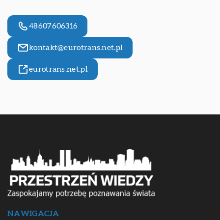
48607606316
kontakt@eurotrans.net.pl
eurotrans.net.pl
NAWIGACJA