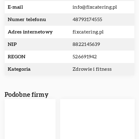
E-mail
info@fixcatering.pl
Numer telefonu
48793174555
Adres internetowy
fixcatering.pl
NIP
8822145639
REGON
526691942
Kategoria
Zdrowie i fitness
Podobne firmy