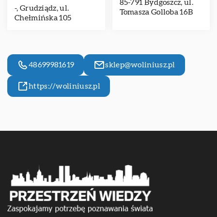
85-791 Bydgoszcz, ul.
-, Grudziądz, ul.
Tomasza Golloba 16B
Chełmińska 105
48699981619
sklep@woliniusz.pl
https://woliniusz.pl