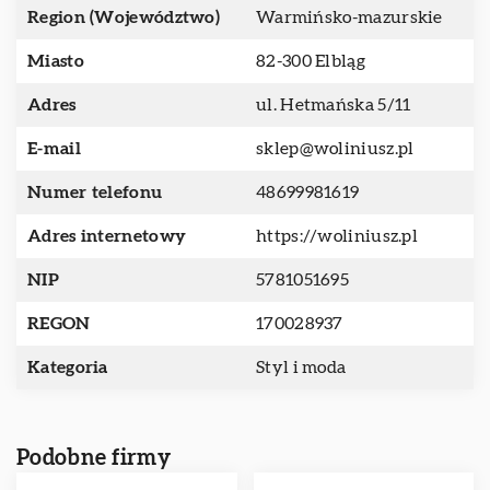
Region (Województwo)
Warmińsko-mazurskie
Miasto
82-300 Elbląg
Adres
ul. Hetmańska 5/11
E-mail
sklep@woliniusz.pl
Numer telefonu
48699981619
Adres internetowy
https://woliniusz.pl
NIP
5781051695
REGON
170028937
Kategoria
Styl i moda
Podobne firmy