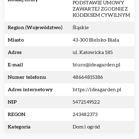
PODSTAWIE UMOWY
ZAWARTEJ ZGODNIE Z
KODEKSEM CYWILNYM
Region (Województwo)
Śląskie
Miasto
43-300 Bielsko-Biała
Adres
ul. Katowicka 185
E-mail
biuro@ideagarden.pl
Numer telefonu
48664815386
Adres internetowy
https://ideagarden.pl
NIP
5472149522
REGON
243482373
Kategoria
Dom i ogród