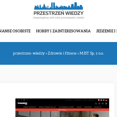
NANSE OSOBISTE
HOBBY I ZAINTERESOWANIA
JEDZENIE I
przestrzen-wiedzy
»
Zdrowie i fitness
»
MJST Sp. z o.o.