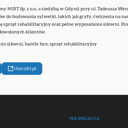
MJST Sp. z o.o., z siedzibą w Gdynii przy ul. Tadeusza Wendy 
ów do budowania sylwetki, takich jak gryfy, ćwiczenia na na
 sprzęt rehabilitacyjny oraz pełne wyposażenie siłowni. Pr
adowolonych klientów.
enie siłowni,
hantle hex
, sprzęt rehabilitacyjny
thornfit.pl
NAWIGACJA