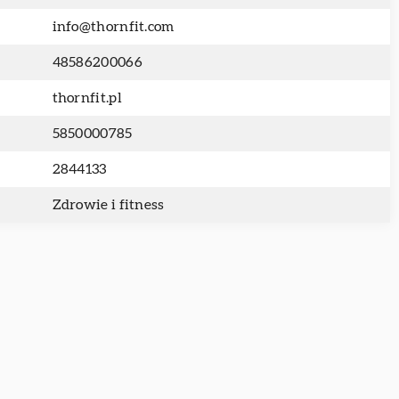
info@thornfit.com
48586200066
thornfit.pl
5850000785
2844133
Zdrowie i fitness