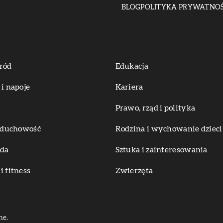
BLOG
POLITYKA PRYWATNOŚ
ród
Edukacja
 i napoje
Kariera
Prawo, rząd i polityka
i duchowość
Rodzina i wychowanie dzieci
oda
Sztuka i zainteresowania
i fitness
Zwierzęta
ne.