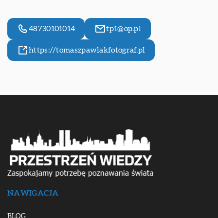
48730101014
tp1@op.pl
https://tomaszpawlakfotograf.pl
NAWIGACJA
BLOG