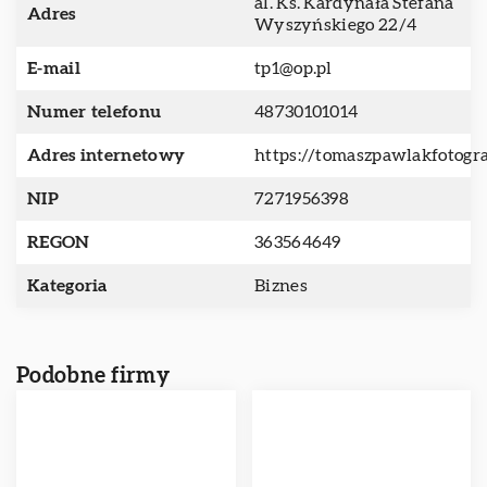
al. Ks. Kardynała Stefana
Adres
Wyszyńskiego 22/4
E-mail
tp1@op.pl
Numer telefonu
48730101014
Adres internetowy
https://tomaszpawlakfotogra
NIP
7271956398
REGON
363564649
Kategoria
Biznes
Podobne firmy