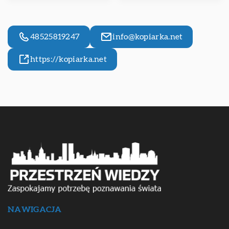
48525819247
info@kopiarka.net
https://kopiarka.net
NAWIGACJA