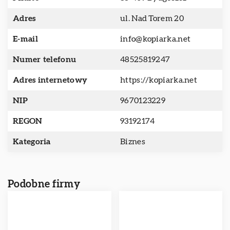
Adres
ul. Nad Torem 20
E-mail
info@kopiarka.net
Numer telefonu
48525819247
Adres internetowy
https://kopiarka.net
NIP
9670123229
REGON
93192174
Kategoria
Biznes
Podobne firmy