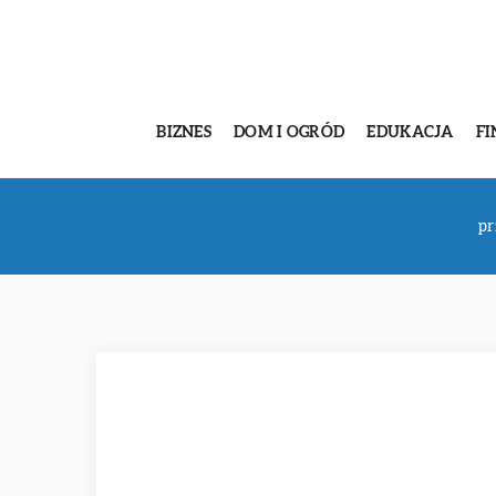
BIZNES
DOM I OGRÓD
EDUKACJA
FI
pr