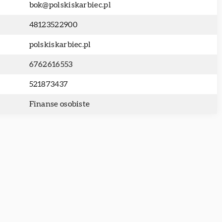
bok@polskiskarbiec.pl
48123522900
polskiskarbiec.pl
6762616553
521873437
Finanse osobiste