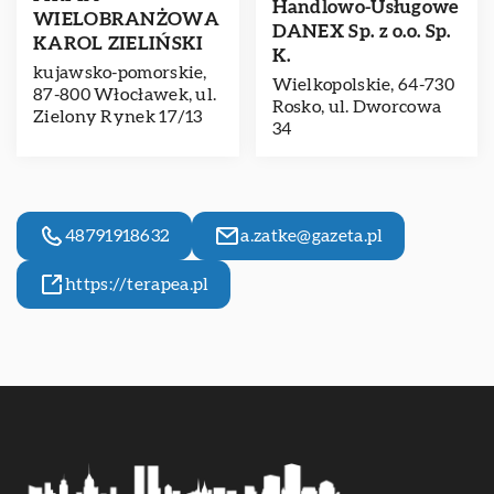
Handlowo-Usługowe
WIELOBRANŻOWA
DANEX Sp. z o.o. Sp.
KAROL ZIELIŃSKI
K.
kujawsko-pomorskie,
Wielkopolskie, 64-730
87-800 Włocławek, ul.
Rosko, ul. Dworcowa
Zielony Rynek 17/13
34
48791918632
a.zatke@gazeta.pl
https://terapea.pl