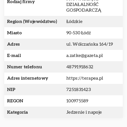
Rodzaj firmy
DZIAŁALNOŚĆ
GOSPODARCZĄ
Region (Województwo)
Łódzkie
Miasto
90-530 Łódź
Adres
ul. Wólczańska 164/19
E-mail
a.zatke@gazeta.pl
Numer telefonu
48791918632
Adres internetowy
https://terapea.pl
NIP
7251831423
REGON
100975589
Kategoria
Jedzenie i napoje