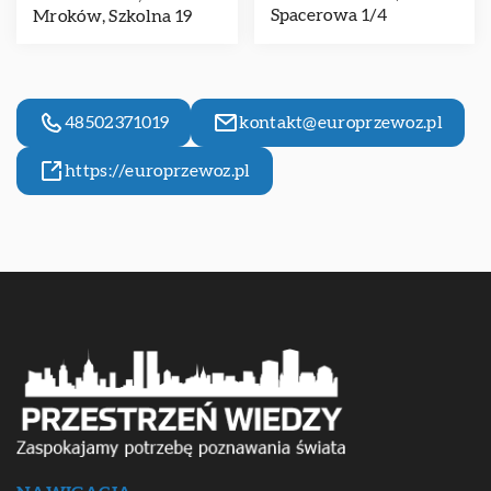
Spacerowa 1/4
Mroków, Szkolna 19
48502371019
kontakt@europrzewoz.pl
https://europrzewoz.pl