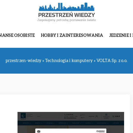
NANSE OSOBISTE
HOBBY I ZAINTERESOWANIA
JEDZENIE I
przestrzen-wiedzy
»
Technologia i komputery
»
VOLTA Sp. z o.o.