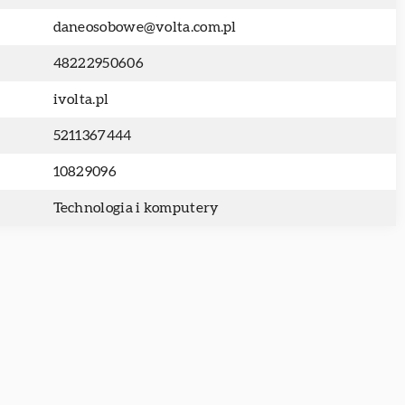
daneosobowe@volta.com.pl
48222950606
ivolta.pl
5211367444
10829096
Technologia i komputery