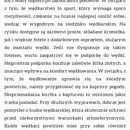
się z wody dopiero po zakończeniu połowów. W związku
z tym, że wędkarstwo to sport, który wymaga sporo
cierpliwości, czekanie na branie najlepiej umilić sobie,
siedząc w wygodnym na siedzisku wędkarskim. Na
rynku dostępne są zarówno proste, składane krzesełka,
jak i większe fotele z dodatkowym osprzętem, służącym
do montażu wędki. Jeśli nie dysponuje się takim
fotelem, warto zaopatrzyć się w podpórkę do wędki.
Najprostsza podpórka kosztuje zaledwie kilka złotych, a
znacząco wpływa na komfort wędkowania. W związku z
tym, że wędkowanie uprawia się na świeżym
powietrzu, należy przygotować się na kaprysy pogody.
Nieprzemakalna kurtka z kapturem to minimum jakie
trzeba posiadać. Przy dłuższych wyprawach, dobrze jest
pomyśleć o budce wędkarskiej, która skutecznie ochroni
przed niekorzystnymi warunkami atmosferycznymi.
Każdy wędkarz powinien mieć przy sobie również