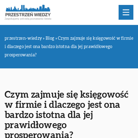
przestrzen-wiedzy
»
Blog
»
Czym zajmuje się księgowość w firmie
i dlaczego jest ona bardzo istotna dla jej prawidłowego
prosperowania?
Czym zajmuje się księgowość
w firmie i dlaczego jest ona
bardzo istotna dla jej
prawidłowego
prosperowania?