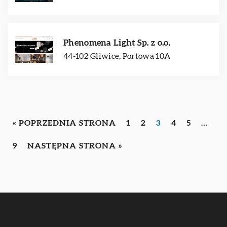
Phenomena Light Sp. z o.o.
44-102 Gliwice, Portowa 10A
« POPRZEDNIA STRONA
1
2
3
4
5
…
9
NASTĘPNA STRONA »