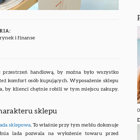
RIA:
rynek i finanse
ić przestrzeń handlową, by można było wszystko
 też komfort osób kupujących. Wyposażenie sklepu
a, by klienci chętnie robili w tym miejscu zakupy.
arakteru sklepu
0
D
lada sklepowa
. To właśnie przy tym meblu dokonuje
ednia lada pozwala na wyłożenie towaru przed