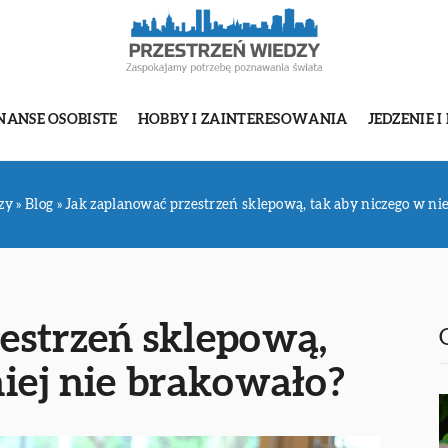
NANSE OSOBISTE
HOBBY I ZAINTERESOWANIA
JEDZENIE I
zy
»
Blog
»
Jak zaplanować przestrzeń sklepową, tak aby niczego w ni
estrzeń sklepową,
niej nie brakowało?