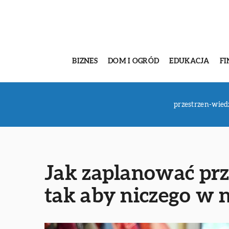
BIZNES
DOM I OGRÓD
EDUKACJA
FI
przestrzen-wied
Jak zaplanować prz
tak aby niczego w 