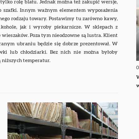
tylko rolę blatu. Jednak można też zakupić wersje,
lub szafki. Innym ważnym elementem wyposażenia
żnego rodzaju towary. Postawimy tu zarówno kawy,
alkohole, jak i wyroby piekarnicze. W sklepach z
e wieszaków. Poza tym nieodzowne są lustra. Klient
ranym ubraniu będzie się dobrze prezentował. W
ki lub chłodziarki. Bez nich nie można byłoby
 niższych temperatur.
0
W
w