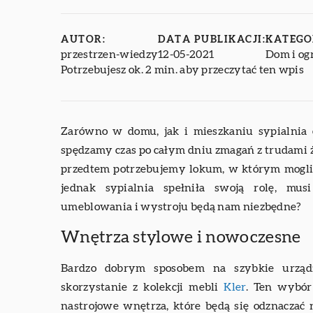
AUTOR:
DATA PUBLIKACJI:
KATEGO
przestrzen-wiedzy
12-05-2021
Dom i og
Potrzebujesz ok. 2 min. aby przeczytać ten wpis
Zarówno w domu, jak i mieszkaniu sypialnia 
spędzamy czas po całym dniu zmagań z trudami ż
przedtem potrzebujemy lokum, w którym moglib
jednak sypialnia spełniła swoją rolę, mu
umeblowania i wystroju będą nam niezbędne?
Wnętrza stylowe i nowoczesne
Bardzo dobrym sposobem na szybkie urządze
skorzystanie z kolekcji mebli
Kler
. Ten wybó
nastrojowe wnętrza, które będą się odznaczać 