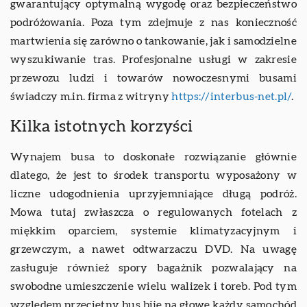
gwarantujący optymalną wygodę oraz bezpieczeństwo
podróżowania. Poza tym zdejmuje z nas konieczność
martwienia się zarówno o tankowanie, jak i samodzielne
wyszukiwanie tras. Profesjonalne usługi w zakresie
przewozu ludzi i towarów nowoczesnymi busami
świadczy m.in. firma z witryny
https://interbus-net.pl/
.
Kilka istotnych korzyści
Wynajem busa to doskonałe rozwiązanie głównie
dlatego, że jest to środek transportu wyposażony w
liczne udogodnienia uprzyjemniające długą podróż.
Mowa tutaj zwłaszcza o regulowanych fotelach z
miękkim oparciem, systemie klimatyzacyjnym i
grzewczym, a nawet odtwarzaczu DVD. Na uwagę
zasługuje również spory bagażnik pozwalający na
swobodne umieszczenie wielu walizek i toreb. Pod tym
względem przeciętny bus bije na głowę każdy samochód