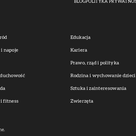
BLOG
POLITYKA PRYWATNOŚ
ród
Edukacja
 i napoje
Kariera
Prawo, rząd i polityka
i duchowość
Rodzina i wychowanie dzieci
oda
Sztuka i zainteresowania
i fitness
Zwierzęta
ne.