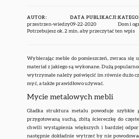
AUTOR:
DATA PUBLIKACJI:
KATEGO
przestrzen-wiedzy
09-22-2020
Dom i og
Potrzebujesz ok. 2 min. aby przeczytać ten wpis
Wybierając meble do pomieszczeń, zwraca się 
materiał z jakiego są wykonane. Dużą popularnoś
wytrzymałe należy poświęcić im równie dużo cza
myć, a także prawidłowo używać.
Mycie metalowych mebli
Gładka struktura metalu powoduje szybkie 
przygotowaną suchą, zbitą ściereczkę do częst
chwili wystąpienia większych i bardziej odpo
następnie dokładnie wytrzeć by nie powodować