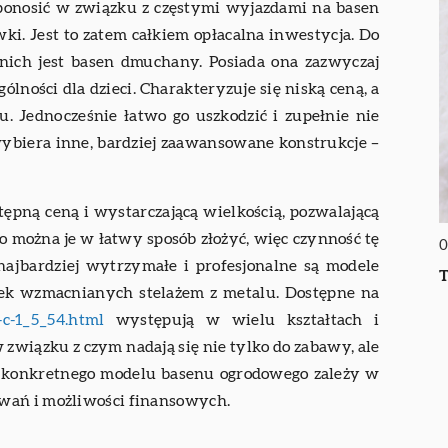
ponosić w związku z częstymi wyjazdami na basen
ki. Jest to zatem całkiem opłacalna inwestycja. Do
nich jest basen dmuchany. Posiada ona zazwyczaj
lności dla dzieci. Charakteryzuje się niską ceną, a
u. Jednocześnie łatwo go uszkodzić i zupełnie nie
wybiera inne, bardziej zaawansowane konstrukcje –
tępną ceną i wystarczającą wielkością, pozwalającą
to można je w łatwy sposób złożyć, więc czynność tę
0
najbardziej wytrzymałe i profesjonalne są modele
T
nek wzmacnianych stelażem z metalu. Dostępne na
c-1_5_54.html
występują w wielu kształtach i
w związku z czym nadają się nie tylko do zabawy, ale
 konkretnego modelu basenu ogrodowego zależy w
wań i możliwości finansowych.