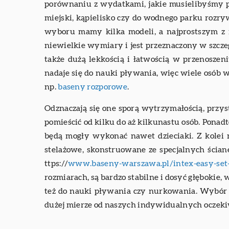
porównaniu z wydatkami, jakie musielibyśmy 
miejski, kąpielisko czy do wodnego parku rozryw
wyboru mamy kilka modeli, a najprostszym z 
niewielkie wymiary i jest przeznaczony w szczegó
także dużą lekkością i łatwością w przenoszeni
nadaje się do nauki pływania, więc wiele osób 
np.
baseny rozporowe
.
Odznaczają się one sporą wytrzymałością, przys
pomieścić od kilku do aż kilkunastu osób. Ponad
będą mogły wykonać nawet dzieciaki. Z kolei 
stelażowe, skonstruowane ze specjalnych ścia
ttps://
www.baseny-warszawa.pl/intex-easy-set-
rozmiarach, są bardzo stabilne i dosyć głębokie, 
też do nauki pływania czy nurkowania. Wybór
dużej mierze od naszych indywidualnych oczeki