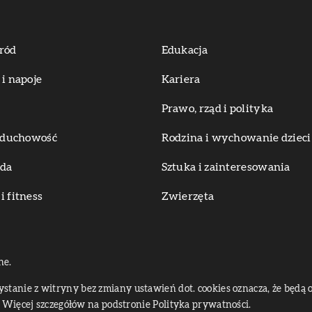
ród
Edukacja
 i napoje
Kariera
Prawo, rząd i polityka
i duchowość
Rodzina i wychowanie dzieci
oda
Sztuka i zainteresowania
i fitness
Zwierzęta
ne.
zystanie z witryny bez zmiany ustawień dot. cookies oznacza, że bę
Więcej szczegółów na podstronie
Polityka prywatności
.