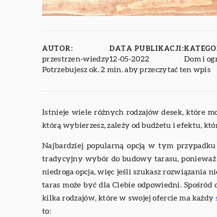
AUTOR:
DATA PUBLIKACJI:
KATEGO
przestrzen-wiedzy
12-05-2022
Dom i og
Potrzebujesz ok. 2 min. aby przeczytać ten wpis
Istnieje wiele różnych rodzajów desek, które 
którą wybierzesz, zależy od budżetu i efektu, któ
Najbardziej popularną opcją w tym przypadku 
tradycyjny wybór do budowy tarasu, ponieważ je
niedroga opcja, więc jeśli szukasz rozwiązan
taras może być dla Ciebie odpowiedni. Spośr
kilka rodzajów, które w swojej ofercie ma każdy
to: