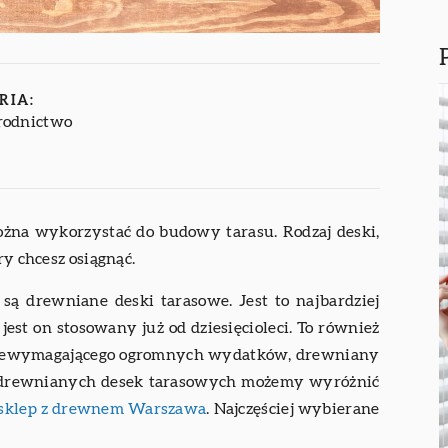
RIA:
rodnictwo
można wykorzystać do budowy tarasu. Rodzaj deski,
ry chcesz osiągnąć.
są drewniane deski tarasowe. Jest to najbardziej
st on stosowany już od dziesięcioleci. To również
ia niewymagającego ogromnych wydatków, drewniany
ód drewnianych desek tarasowych możemy wyróżnić
sklep z drewnem Warszawa
. Najczęściej wybierane