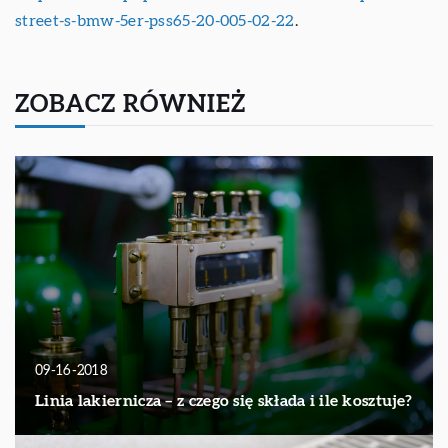
street-s-bmw-5er-pss65-20-005-02-22
.
ZOBACZ RÓWNIEŻ
09-16-2018
Linia lakiernicza – z czego się składa i ile kosztuje?