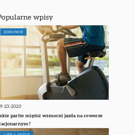
Popularne wpisy
ZDROWIE
9-23-2020
akie partie mięśni wzmocni jazda na rowerze
tacjonarnym?
LIFE & STYLE