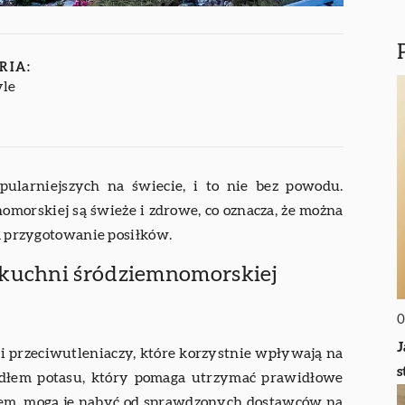
RIA:
yle
pularniejszych na świecie, i to nie bez powodu.
orskiej są świeże i zdrowe, co oznacza, że można
na przygotowanie posiłków.
 kuchni śródziemnomorskiej
0
J
 i przeciwutleniaczy, które korzystnie wpływają na
s
ódłem potasu, który pomaga utrzymać prawidłowe
nem, mogą je nabyć od sprawdzonych dostawców na