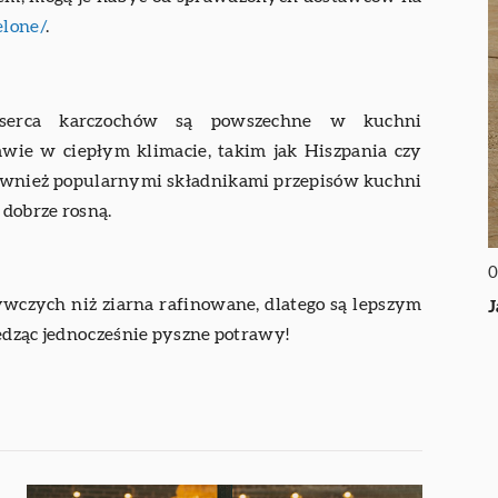
elone/
.
 serca karczochów są powszechne w kuchni
wie w ciepłym klimacie, takim jak Hiszpania czy
ą również popularnymi składnikami przepisów kuchni
dobrze rosną.
0
ywczych niż ziarna rafinowane, dlatego są lepszym
J
edząc jednocześnie pyszne potrawy!