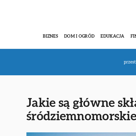
BIZNES
DOM I OGRÓD
EDUKACJA
FI
przes
Jakie są główne sk
śródziemnomorskie