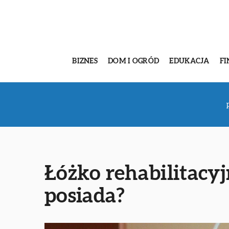
BIZNES
DOM I OGRÓD
EDUKACJA
FI
Łóżko rehabilitacyj
posiada?