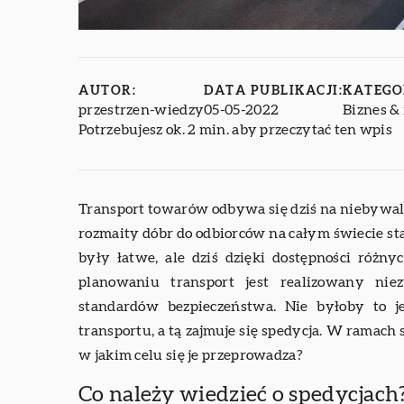
AUTOR:
DATA PUBLIKACJI:
KATEGO
przestrzen-wiedzy
05-05-2022
Biznes & 
Potrzebujesz ok. 2 min. aby przeczytać ten wpis
Transport towarów odbywa się dziś na niebywale d
rozmaity dóbr do odbiorców na całym świecie sta
były łatwe, ale dziś dzięki dostępności różn
planowaniu transport jest realizowany ni
standardów bezpieczeństwa. Nie byłoby to j
transportu, a tą zajmuje się spedycja. W ramach
w jakim celu się je przeprowadza?
Co należy wiedzieć o spedycjach