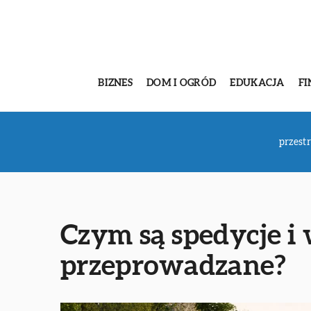
BIZNES
DOM I OGRÓD
EDUKACJA
FI
przest
Czym są spedycje i 
przeprowadzane?