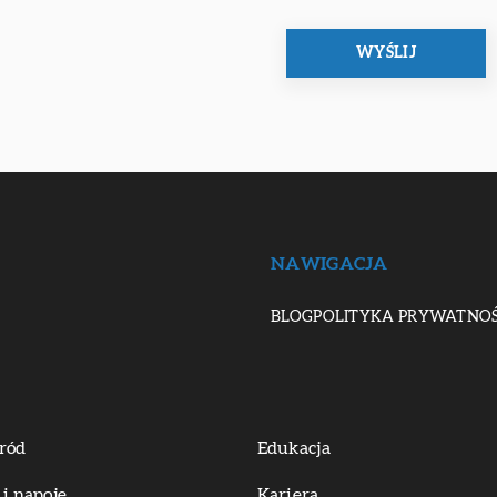
NAWIGACJA
BLOG
POLITYKA PRYWATNOŚ
ród
Edukacja
 i napoje
Kariera