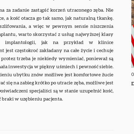
a za zadanie zastąpić korzeń utraconego zęba. Nie
e, a kość otacza go tak samo, jak naturalną tkankę.
oszlifowania, a więc w pewnym sensie niszczenia
mplantu, warto skorzystać z usług najwyższej klasy
ie implantologii, jak na przykład w klinice
nt jest częstokroć zakładany na całe życie i cechuje
protez trzeba je niekiedy wymieniać, ponieważ są
ała inwestycja w piękny uśmiech i pewność siebie.
0
łnieniu ubytku znów możliwe jest komfortowe żucie
 się na zabieg krótko po utracie zęba, możliwe jest
D
świadczeni specjaliści są w stanie uzupełnić kość,
 braki w uzębieniu pacjenta.