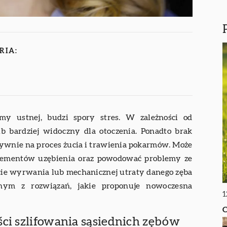
RIA:
amy ustnej, budzi spory stres. W zależności od
b bardziej widoczny dla otoczenia. Ponadto brak
tywnie na proces żucia i trawienia pokarmów. Może
 elementów uzębienia oraz powodować problemy ze
cie wyrwania lub mechanicznej utraty danego zęba
nym z rozwiązań, jakie proponuje nowoczesna
1
C
ści szlifowania sąsiednich zębów