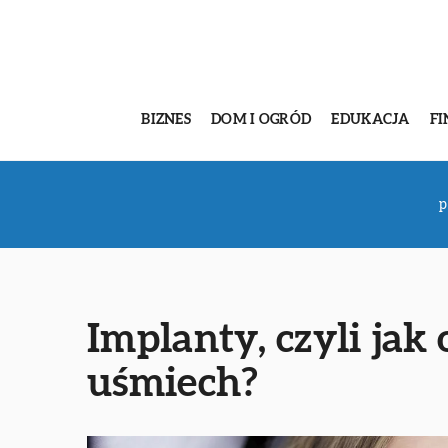
BIZNES
DOM I OGRÓD
EDUKACJA
FI
p
Implanty, czyli jak
uśmiech?