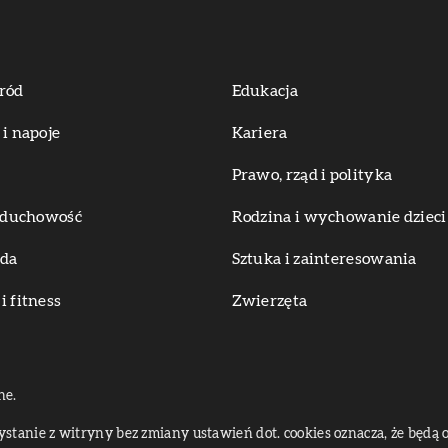
ród
Edukacja
 i napoje
Kariera
Prawo, rząd i polityka
i duchowość
Rodzina i wychowanie dzieci
oda
Sztuka i zainteresowania
i fitness
Zwierzęta
ne.
zystanie z witryny bez zmiany ustawień dot. cookies oznacza, że bę